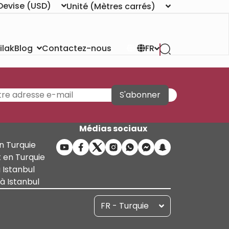
Devise
(USD)
Unité
(Mètres carrés)
ilak
Contactez-nous
Blog
FR
S'abonner
Médias sociaux
n Turquie
 en Turquie
 Istanbul
 Istanbul
FR - Turquie