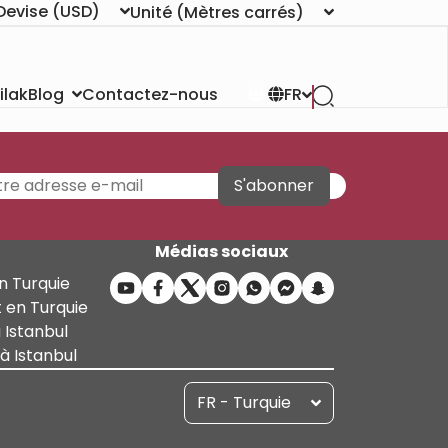
Devise
(USD)
Unité
(Mètres carrés)
ilak
Contactez-nous
Blog
FR
S'abonner
Médias sociaux
n Turquie
 en Turquie
 Istanbul
 Istanbul
FR - Turquie