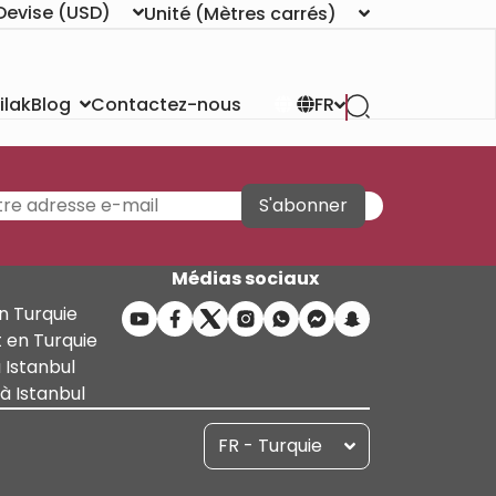
Devise
(USD)
Unité
(Mètres carrés)
ilak
Contactez-nous
Blog
FR
S'abonner
Médias sociaux
n Turquie
 en Turquie
 Istanbul
 Istanbul
FR - Turquie