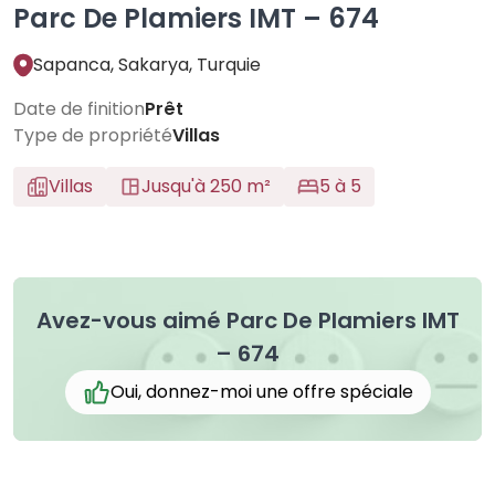
Parc De Plamiers IMT – 674
Sapanca, Sakarya, Turquie
Date de finition
Prêt
Type de propriété
Villas
Villas
Jusqu'à 250 m²
5 à 5
Avez-vous aimé Parc De Plamiers IMT
– 674
Oui, donnez-moi une offre spéciale