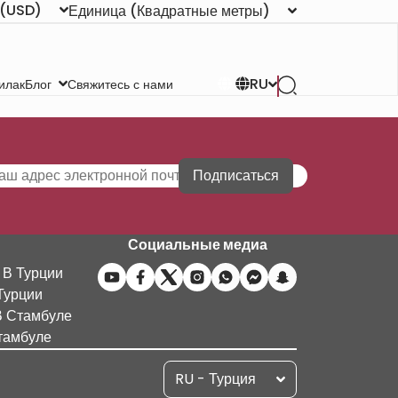
(USD)
Единица
(Квадратные метры)
RU
илак
Свяжитесь с нами
Блог
Подписаться
Социальные медиа
 В Турции
Турции
В Стамбуле
тамбуле
RU - Турция