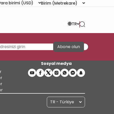
Para birimi
(USD)
Birim
(Metrekare)
TR
Abone olun
Sosyal medya
r
er
er
er
TR - Türkiye