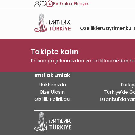
Bir Emlak Ekleyin
Özellikler
Gayrimenkul F
Takipte kalın
En son projelerimizden ve tekliflerimizden h
Imtilak Emlak
Hakkımızda
Türkiy
Bize Ulaşın
Türkiye'de G
Gizlilik Politikası
İstanbul'da Ya