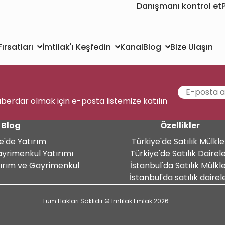
Danışmanı kontrol et
Kanal
Bize Ulaşın
ırsatları
İmtilak'ı Keşfedin
Blog
aberdar olmak için e-posta listemize katılın
Blog
Özellikler
e'de Yatırım
Türkiye'de Satılık Mülkle
ayrimenkul Yatırımı
Türkiye'de Satılık Dairel
tırım ve Gayrimenkul
İstanbul'da Satılık Mülkl
İstanbul'da satılık dairel
Tüm Hakları Saklıdır © Imtilak Emlak 2026