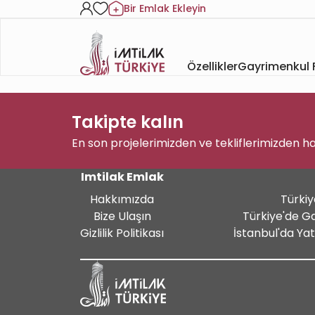
Bir Emlak Ekleyin
Özellikler
Gayrimenkul F
Takipte kalın
En son projelerimizden ve tekliflerimizden h
Imtilak Emlak
Hakkımızda
Türkiy
Bize Ulaşın
Türkiye'de G
Gizlilik Politikası
İstanbul'da Ya