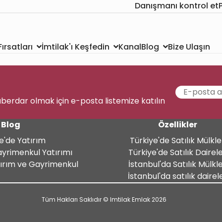
Danışmanı kontrol et
Kanal
Bize Ulaşın
ırsatları
İmtilak'ı Keşfedin
Blog
aberdar olmak için e-posta listemize katılın
Blog
Özellikler
e'de Yatırım
Türkiye'de Satılık Mülkle
ayrimenkul Yatırımı
Türkiye'de Satılık Dairel
tırım ve Gayrimenkul
İstanbul'da Satılık Mülkl
İstanbul'da satılık dairel
Tüm Hakları Saklıdır © Imtilak Emlak 2026