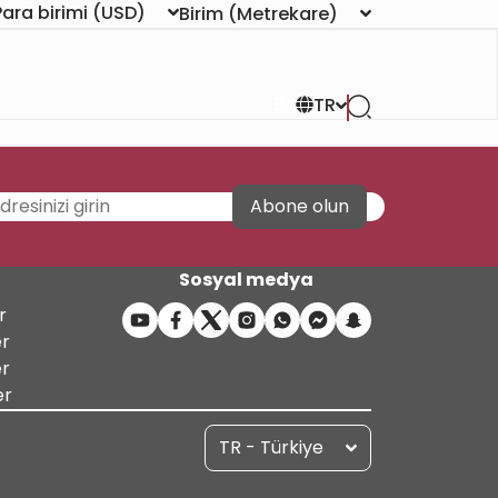
Para birimi
(USD)
Birim
(Metrekare)
TR
Abone olun
Sosyal medya
r
er
er
er
TR - Türkiye