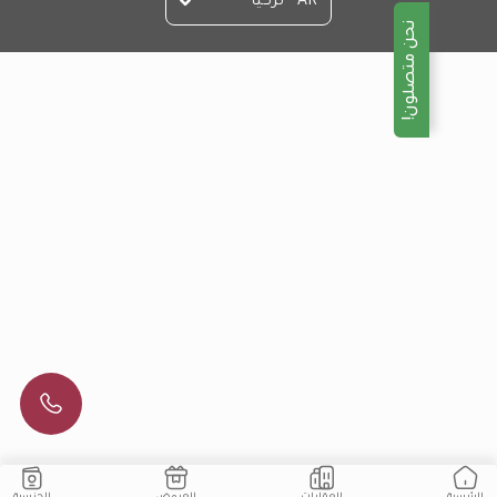
AR - تركيا
نحن متصلون!