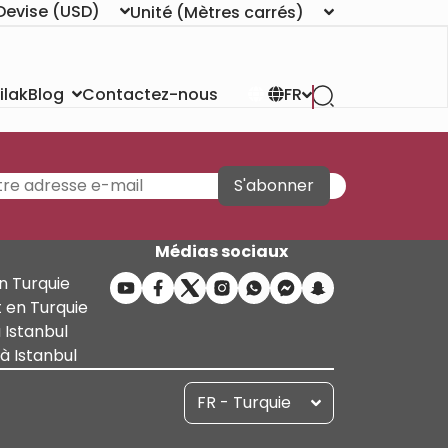
Devise
(USD)
Unité
(Mètres carrés)
ilak
Contactez-nous
Blog
FR
S'abonner
Médias sociaux
n Turquie
 en Turquie
 Istanbul
 Istanbul
FR - Turquie