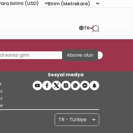
Para birimi
(USD)
Birim
(Metrekare)
TR
Abone olun
Sosyal medya
r
er
er
er
TR - Türkiye