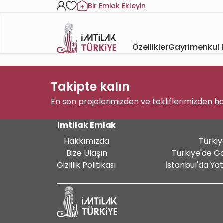
Bir Emlak Ekleyin
Özellikler
Gayrimenkul F
Takipte kalın
En son projelerimizden ve tekliflerimizden h
Imtilak Emlak
Hakkımızda
Türkiy
Bize Ulaşın
Türkiye'de G
Gizlilik Politikası
İstanbul'da Ya