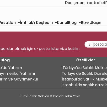
Danışmanı kontrol et
Kanal
Bize Ulaşın
ırsatları
İmtilak'ı Keşfedin
Blog
aberdar olmak için e-posta listemize katılın
Blog
Özellikler
e'de Yatırım
Türkiye'de Satılık Mülkle
ayrimenkul Yatırımı
Türkiye'de Satılık Dairel
tırım ve Gayrimenkul
İstanbul'da Satılık Mülkl
İstanbul'da satılık dairel
Tüm Hakları Saklıdır © Imtilak Emlak 2026