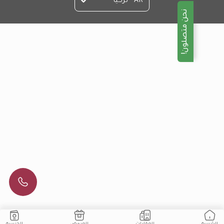
AR - تركيا
نحن متصلون!