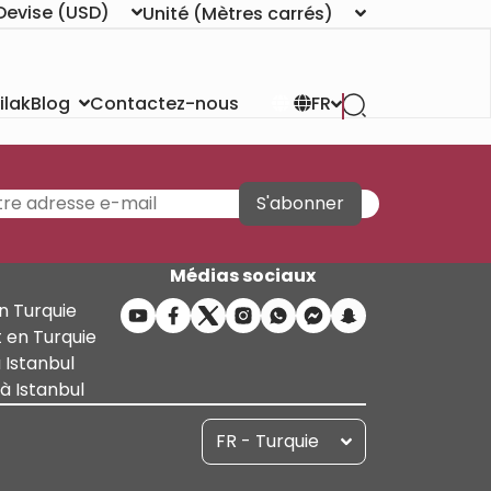
Devise
(USD)
Unité
(Mètres carrés)
ilak
Contactez-nous
Blog
FR
S'abonner
Médias sociaux
n Turquie
 en Turquie
 Istanbul
 Istanbul
FR - Turquie