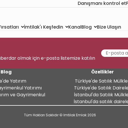
Danışmanı kontrol et
Kanal
Bize Ulaşın
ırsatları
İmtilak'ı Keşfedin
Blog
aberdar olmak için e-posta listemize katılın
Blog
Özellikler
e'de Yatırım
Türkiye'de Satılık Mülkle
ayrimenkul Yatırımı
Türkiye'de Satılık Dairel
tırım ve Gayrimenkul
İstanbul'da Satılık Mülkl
İstanbul'da satılık dairel
Tüm Hakları Saklıdır © Imtilak Emlak 2026