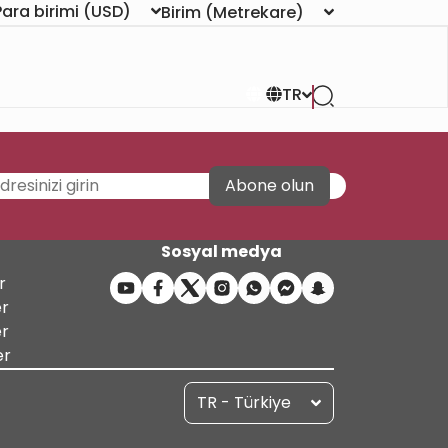
Para birimi
(USD)
Birim
(Metrekare)
TR
Abone olun
Sosyal medya
r
er
er
er
TR - Türkiye