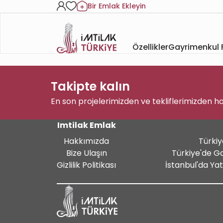
Bir Emlak Ekleyin
Özellikler
Gayrimenkul F
Takipte kalın
En son projelerimizden ve tekliflerimizden h
Imtilak Emlak
Hakkımızda
Türkiy
Bize Ulaşın
Türkiye'de G
Gizlilik Politikası
İstanbul'da Ya